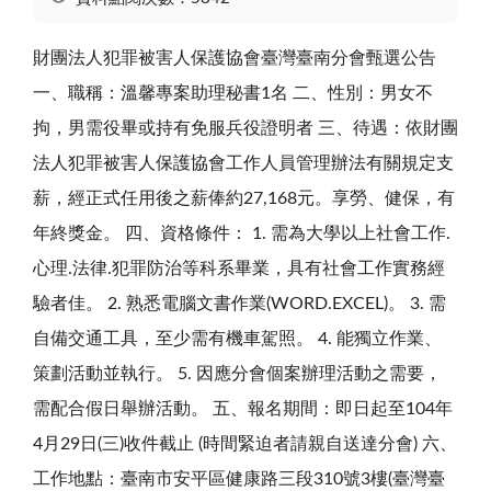
財團法人犯罪被害人保護協會臺灣臺南分會甄選公告
一、職稱：溫馨專案助理秘書1名 二、性別：男女不
拘，男需役畢或持有免服兵役證明者 三、待遇：依財團
法人犯罪被害人保護協會工作人員管理辦法有關規定支
薪，經正式任用後之薪俸約27,168元。享勞、健保，有
年終獎金。 四、資格條件： 1. 需為大學以上社會工作.
心理.法律.犯罪防治等科系畢業，具有社會工作實務經
驗者佳。 2. 熟悉電腦文書作業(WORD.EXCEL)。 3. 需
自備交通工具，至少需有機車駕照。 4. 能獨立作業、
策劃活動並執行。 5. 因應分會個案辦理活動之需要，
需配合假日舉辦活動。 五、報名期間：即日起至104年
4月29日(三)收件截止 (時間緊迫者請親自送達分會) 六、
工作地點：臺南市安平區健康路三段310號3樓(臺灣臺