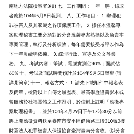
南地方法院檢察署3樓) 七、工作期間：一年一聘，錄取
者應於104年5月8日報到。 八、工作項目： 1. 辦理犯
罪被害人及其家屬之各項保護工作。 2. 擔任本溫馨專
案助理秘書主要必須對於分會溫馨專案熟捻以及負責本
專案管理，執行及分析績效，每年需要接受考評以作為
下一年度續聘依據。 3. 綜理行政、宣導及公文等業
務。 九、考試內容：筆試，電腦實測佔40%；面試佔
60% 十、考試及面試時間預計於104年5月5日舉辦 (請
詳見簡章) 十一、報名方式： 1. 請先下載附件中報名表
及簡章，檢附以上自傳之履歷表、最高學歷證書影本或
曾服務於社福團體之工作證明，於信封上註明「應徵專
案助理秘書」，並於104年4月29日下午17時30分以前
將上開應徵資料送至臺南市安平區健康路三段310號3樓
財團法人犯罪被害人保護協會臺灣臺南分會收。(以分會