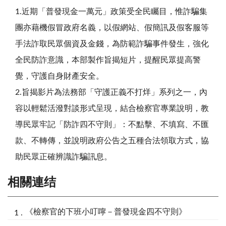
1.近
期
「
普
發
現
金
一
萬
元
」
政
策
受
全
民
矚
目
，
惟
詐
騙
集
團
亦
藉
機
假
冒
政
府
名
義
，
以
假
網
站
、
假
簡
訊
及
假
客
服
等
手
法
詐
取
民
眾
個
資
及
金
錢
，
為
防
範
詐
騙
事
件
發
生
，
強
化
全
民
防
詐
意
識
，
本
部
製
作
旨
揭
短
片
，
提
醒
民
眾
提
高
警
覺
，
守
護
自
身
財
產
安
全
。
2.
旨
揭
影
片
為
法
務
部
「
守
護
正
義
不
打
烊
」
系
列
之
一
，
內
容
以
輕
鬆
活
潑
對
談
形
式
呈
現
，
結
合
檢
察
官
專
業
說
明
，
教
導
民
眾
牢
記
「
防
詐
四
不
守
則
」
：
不
點
擊
、
不
填
寫
、
不
匯
款
、
不
轉
傳
，
並
說
明
政
府
公
告
之
五
種
合
法
領
取
方
式
，
協
助
民
眾
正
確
辨
識
詐
騙
訊
息
。
相關連结
《檢察官的下班小叮嚀－普發現金四不守則》