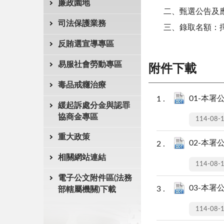
廉政園地
二、甄選公告及
司法保護業務
三、錄取名額：
反賄選宣導專區
易服社會勞動專區
附件下載
毒品戒癮治療
01-本署
緩起訴處分金與認罪
協商金專區
114-08-
重大政策
02-本署
相關網站連結
114-08-
電子公文附件區(法務
03-本署
部轄屬機關)下載
114-08-