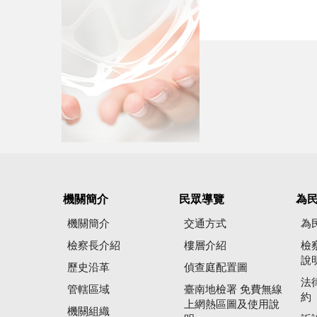
機關簡介
民眾導覽
為
機關簡介
交通方式
為
檢察長介紹
樓層介紹
檢
說
歷史沿革
偵查庭配置圖
法
管轄區域
臺南地檢署 免費無線
約
上網熱區圖及使用說
機關組織