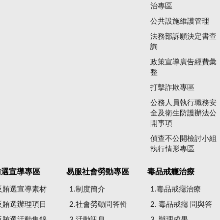
治專區
公共設施維護管理
法務部訴願決定書查
詢
政策宣導廣告經費彙
整
打擊詐欺專區
公務人員執行職務安
全及衛生防護辦法公
開事項
偵查不公開檢討小組
執行情形專區
賄選宣導專區
易服社會勞動專區
毒品戒癮治療
.反賄選宣導素材
1.制度簡介
1.毒品戒癮治療
.反賄選辦理項目
2.社會勞動問答輯
2. 毒品戒癮 問與答
.反賄選活動集錦
3.活動訊息
3. 辦理成果