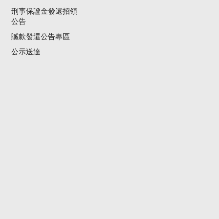
刑事保證金發還招領
公告
贓款發還公告專區
公示送達