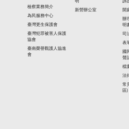
明
訴
檢察業務簡介
新營辦公室
開
為民服務中心
辦
臺灣更生保護會
明
臺灣犯罪被害人保護
司
協會
表
臺南榮譽觀護人協進
國
會
聲
檔
法
常
區)