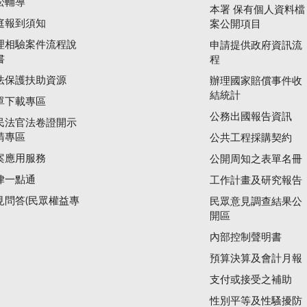
訟輔導
本署 保有個人資料檔
庭報到須知
案公開項目
理相驗案件流程說
申請提供政府資訊流
書
程
法保護扶助資源
辦理國家賠償事件收
結統計
單下載專區
公務出國報告資訊
民法官法卷證開示
請專區
公共工程採購契約
案應用服務
公開周知之表單名冊
律一點通
工作計畫及研究報告
見問答(民眾權益專
民眾意見調查結果公
開區
內部控制聲明書
預算決算及會計月報
支付或接受之補助
性別平等及性騷擾防