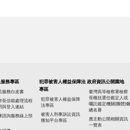
民服務專區
犯罪被害人權益保障法
政府資訊公開園地
專區
民服務白皮書
臺灣高等檢察署檢察
長概括選任鑑定人或
犯罪被害人權益保障
察長信箱處理流程
囑託鑑定機關(團體)
法專區
明與登入連結
總名冊
被害人刑事訴訟資訊
律諮詢服務線上預
應主動公開相關資訊
獲知平台專區
一覽表