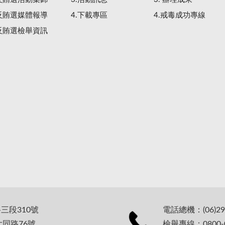
.反賄選媒體報導
4.下載專區
4.戒毒成功專線
.反賄選檢舉資訊
路三段310號
電話總機：(06)29
大同路76號
檢舉專線：0800-0