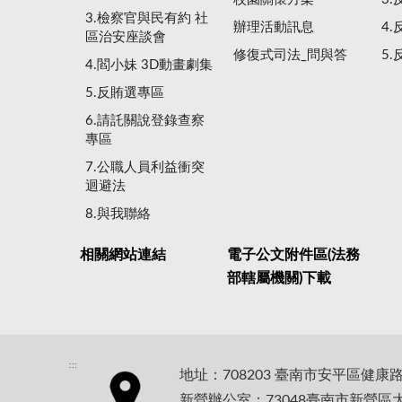
3.檢察官與民有約 社
辦理活動訊息
4
區治安座談會
修復式司法_問與答
5
4.閻小妹 3D動畫劇集
5.反賄選專區
6.請託關說登錄查察
專區
7.公職人員利益衝突
迴避法
8.與我聯絡
相關網站連結
電子公文附件區(法務
部轄屬機關)下載
:::
地址：708203 臺南市安平區健康
新營辦公室：73048臺南市新營區