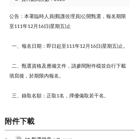
公告：本署臨時人員
(
觀護佐理員
)
公開甄選，報名期限
至
111
年
12
月
16
日
(
星期五
)
止
一、報名日期：即日起至
111
年
12
月
16
日
(
星期五
)
止。
二、甄選資格及應備文件，請參閱附件檔並自行下載
填寫後，於期限內報名。
三、錄取名額：正取
1
名，擇優備取若干名。
附件下載