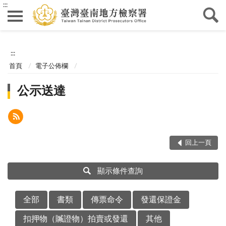
:::
:::
首頁
電子公佈欄
公示送達
回上一頁
顯示條件查詢
全部
書類
傳票命令
發還保證金
扣押物（贓證物）拍賣或發還
其他