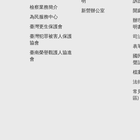
明
訴
檢察業務簡介
新營辦公室
開
為民服務中心
辦
臺灣更生保護會
明
臺灣犯罪被害人保護
司
協會
表
臺南榮譽觀護人協進
國
會
聲
檔
法
常
區)