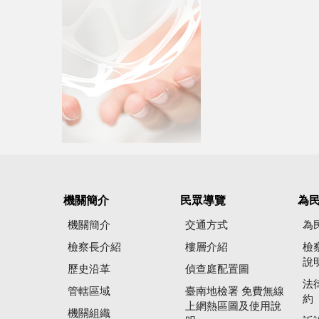
機關簡介
民眾導覽
為
機關簡介
交通方式
為
檢察長介紹
樓層介紹
檢
說
歷史沿革
偵查庭配置圖
法
管轄區域
臺南地檢署 免費無線
約
上網熱區圖及使用說
機關組織