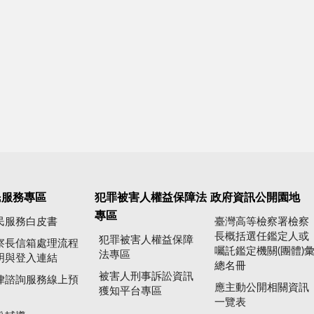
民服務專區
犯罪被害人權益保障法
政府資訊公開園地
專區
民服務白皮書
臺灣高等檢察署檢察
長概括選任鑑定人或
犯罪被害人權益保障
察長信箱處理流程
囑託鑑定機關(團體)
法專區
明與登入連結
總名冊
被害人刑事訴訟資訊
律諮詢服務線上預
應主動公開相關資訊
獲知平台專區
一覽表