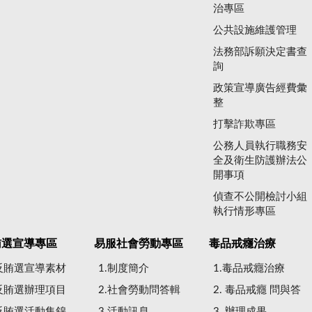
治專區
公共設施維護管理
法務部訴願決定書查
詢
政策宣導廣告經費彙
整
打擊詐欺專區
公務人員執行職務安
全及衛生防護辦法公
開事項
偵查不公開檢討小組
執行情形專區
賄選宣導專區
易服社會勞動專區
毒品戒癮治療
.反賄選宣導素材
1.制度簡介
1.毒品戒癮治療
.反賄選辦理項目
2.社會勞動問答輯
2. 毒品戒癮 問與答
.反賄選活動集錦
3.活動訊息
3. 辦理成果