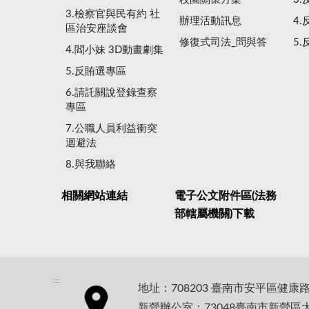
3.檢察官與民有約 社
辦理活動訊息
4
區治安座談會
修復式司法_問與答
5
4.閻小妹 3D動畫劇集
5.反賄選專區
6.請託關說登錄查察
專區
7.公職人員利益衝突
迴避法
8.與我聯絡
相關網站連結
電子公文附件區(法務
部轄屬機關)下載
:::
地址：708203 臺南市安平區健康
新營辦公室：73048臺南市新營區