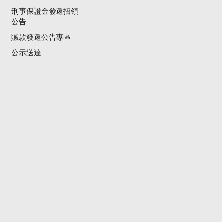
刑事保證金發還招領
公告
贓款發還公告專區
公示送達