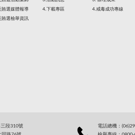
.反賄選媒體報導
4.下載專區
4.戒毒成功專線
.反賄選檢舉資訊
路三段310號
電話總機：(06)29
大同路76號
檢舉專線：0800-0