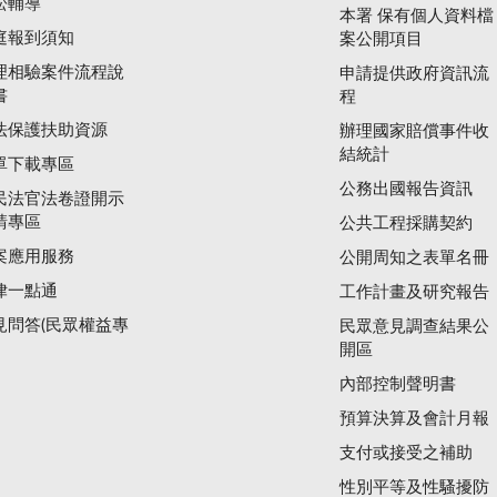
訟輔導
本署 保有個人資料檔
庭報到須知
案公開項目
理相驗案件流程說
申請提供政府資訊流
書
程
法保護扶助資源
辦理國家賠償事件收
結統計
單下載專區
公務出國報告資訊
民法官法卷證開示
請專區
公共工程採購契約
案應用服務
公開周知之表單名冊
律一點通
工作計畫及研究報告
見問答(民眾權益專
民眾意見調查結果公
開區
內部控制聲明書
預算決算及會計月報
支付或接受之補助
性別平等及性騷擾防