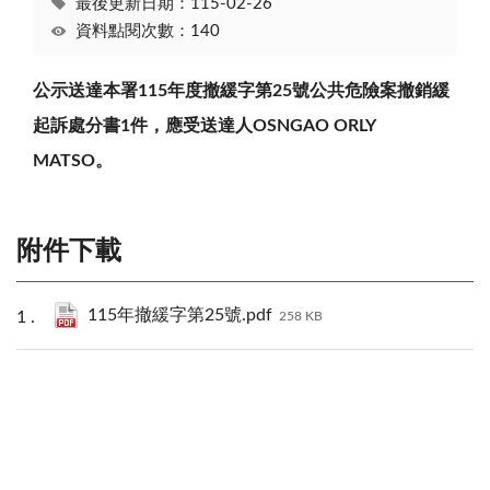
最後更新日期：115-02-26
資料點閱次數：140
公示送達本署
115
年度撤緩字第
25
號公共危險案撤銷緩
起訴處分書
1
件，應受送達人
OSNGAO ORLY
MATSO
。
附件下載
115年撤緩字第25號.pdf
258 KB