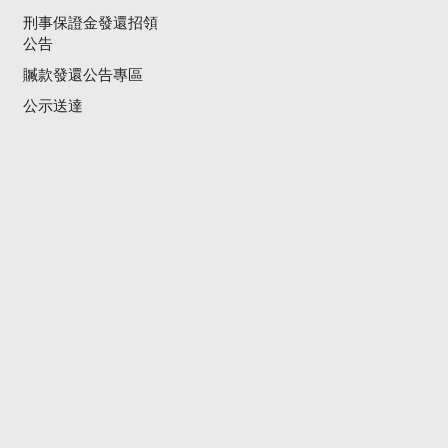
刑事保證金發還招領
公告
贓款發還公告專區
公示送達