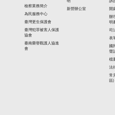
明
訴
檢察業務簡介
新營辦公室
開
為民服務中心
辦
臺灣更生保護會
明
臺灣犯罪被害人保護
司
協會
表
臺南榮譽觀護人協進
國
會
聲
檔
法
常
區)