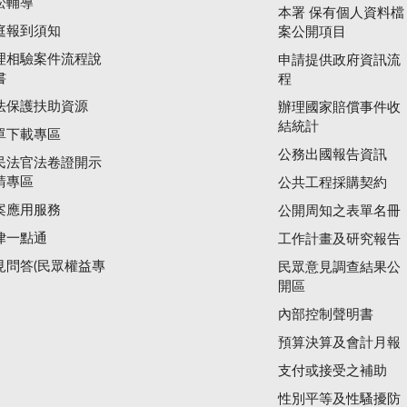
訟輔導
本署 保有個人資料檔
庭報到須知
案公開項目
理相驗案件流程說
申請提供政府資訊流
書
程
法保護扶助資源
辦理國家賠償事件收
結統計
單下載專區
公務出國報告資訊
民法官法卷證開示
請專區
公共工程採購契約
案應用服務
公開周知之表單名冊
律一點通
工作計畫及研究報告
見問答(民眾權益專
民眾意見調查結果公
開區
內部控制聲明書
預算決算及會計月報
支付或接受之補助
性別平等及性騷擾防