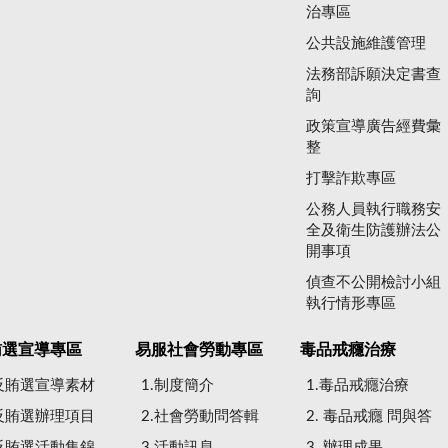
治專區
公共設施維護管理
法務部訴願決定書查
詢
政策宣導廣告經費彙
整
打擊詐欺專區
公務人員執行職務安
全及衛生防護辦法公
開事項
偵查不公開檢討小組
執行情形專區
賄選宣導專區
易服社會勞動專區
毒品戒癮治療
.反賄選宣導素材
1.制度簡介
1.毒品戒癮治療
.反賄選辦理項目
2.社會勞動問答輯
2. 毒品戒癮 問與答
.反賄選活動集錦
3.活動訊息
3. 辦理成果