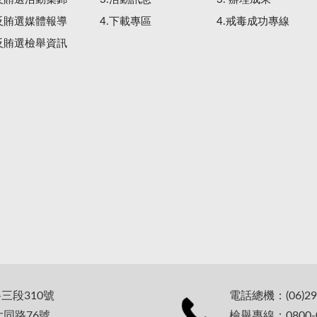
.反賄選媒體報導
4.下載專區
4.戒毒成功專線
.反賄選檢舉資訊
路三段310號
電話總機：(06)29
大同路76號
檢舉專線：0800-0