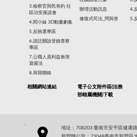
3.檢察官與民有約 社
辦理活動訊息
4
區治安座談會
修復式司法_問與答
5
4.閻小妹 3D動畫劇集
5.反賄選專區
6.請託關說登錄查察
專區
7.公職人員利益衝突
迴避法
8.與我聯絡
相關網站連結
電子公文附件區(法務
部轄屬機關)下載
:::
地址：708203 臺南市安平區健康
新營辦公室：73048臺南市新營區