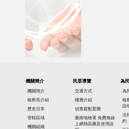
機關簡介
民眾導覽
為
機關簡介
交通方式
為
檢察長介紹
樓層介紹
檢
說
歷史沿革
偵查庭配置圖
法
管轄區域
臺南地檢署 免費無線
約
上網熱區圖及使用說
機關組織