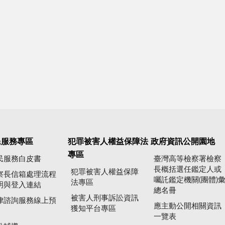
民服務專區
犯罪被害人權益保障法
政府資訊公開園地
專區
民服務白皮書
臺灣高等檢察署檢察
長概括選任鑑定人或
犯罪被害人權益保障
察長信箱處理流程
囑託鑑定機關(團體)
法專區
明與登入連結
總名冊
被害人刑事訴訟資訊
律諮詢服務線上預
應主動公開相關資訊
獲知平台專區
一覽表