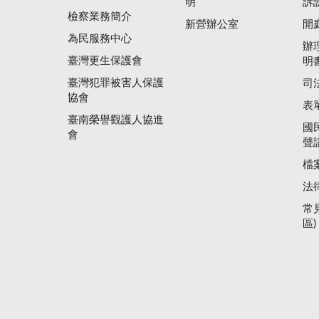
明
訴
檢察業務簡介
新營辦公室
開
為民服務中心
辦
臺灣更生保護會
明
臺灣犯罪被害人保護
司
協會
表
臺南榮譽觀護人協進
國
會
聲
檔
法
常
區)