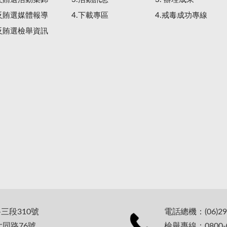
.反賄選媒體報導
4.下載專區
4.戒毒成功專線
.反賄選檢舉資訊
路三段310號
電話總機：(06)29
大同路76號
檢舉專線：0800-0