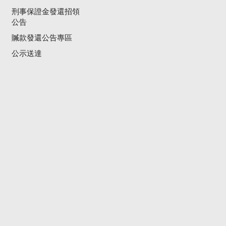
刑事保證金發還招領
公告
贓款發還公告專區
公示送達