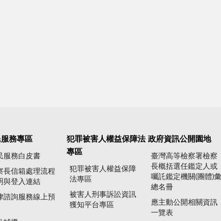
民服務專區
犯罪被害人權益保障法
政府資訊公開園地
專區
民服務白皮書
臺灣高等檢察署檢察
長概括選任鑑定人或
犯罪被害人權益保障
察長信箱處理流程
囑託鑑定機關(團體)
法專區
明與登入連結
總名冊
被害人刑事訴訟資訊
律諮詢服務線上預
應主動公開相關資訊
獲知平台專區
一覽表