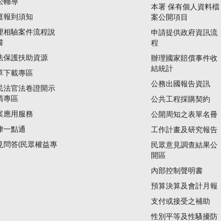
訟輔導
本署 保有個人資料檔
庭報到須知
案公開項目
理相驗案件流程說
申請提供政府資訊流
書
程
法保護扶助資源
辦理國家賠償事件收
結統計
單下載專區
公務出國報告資訊
民法官法卷證開示
請專區
公共工程採購契約
案應用服務
公開周知之表單名冊
律一點通
工作計畫及研究報告
見問答(民眾權益專
民眾意見調查結果公
開區
內部控制聲明書
預算決算及會計月報
支付或接受之補助
性別平等及性騷擾防