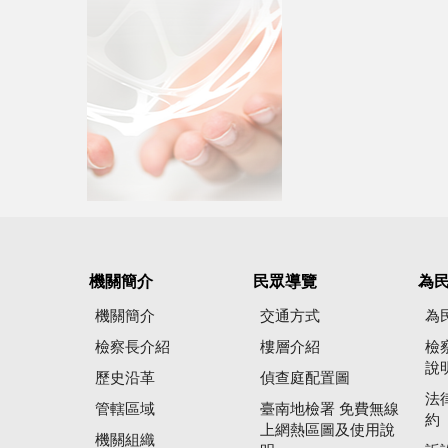
機關簡介
民眾導覽
為
機關簡介
交通方式
為
檢察長介紹
樓層介紹
檢
說
歷史沿革
偵查庭配置圖
法
管轄區域
臺南地檢署 免費無線
約
上網熱區圖及使用說
機關組織