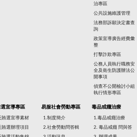
治專區
公共設施維護管理
法務部訴願決定書查
詢
政策宣導廣告經費彙
整
打擊詐欺專區
公務人員執行職務安
全及衛生防護辦法公
開事項
偵查不公開檢討小組
執行情形專區
賄選宣導專區
易服社會勞動專區
毒品戒癮治療
.反賄選宣導素材
1.制度簡介
1.毒品戒癮治療
.反賄選辦理項目
2.社會勞動問答輯
2. 毒品戒癮 問與答
.反賄選活動集錦
3.活動訊息
3. 辦理成果