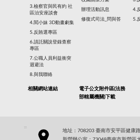
3.檢察官與民有約 社
辦理活動訊息
4
區治安座談會
修復式司法_問與答
5
4.閻小妹 3D動畫劇集
5.反賄選專區
6.請託關說登錄查察
專區
7.公職人員利益衝突
迴避法
8.與我聯絡
相關網站連結
電子公文附件區(法務
部轄屬機關)下載
:::
地址：708203 臺南市安平區健康
新營辦公室：73048臺南市新營區