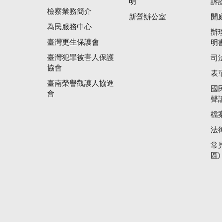
明
訴
檢察業務簡介
新營辦公室
開
為民服務中心
辦
臺灣更生保護會
明
臺灣犯罪被害人保護
司
協會
表
臺南榮譽觀護人協進
國
會
聲
檔
法
常
區)