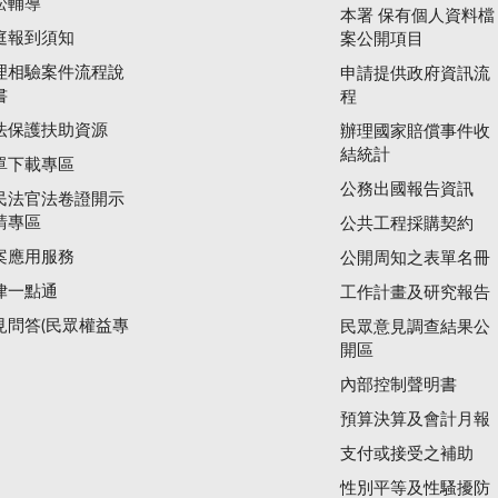
訟輔導
本署 保有個人資料檔
庭報到須知
案公開項目
理相驗案件流程說
申請提供政府資訊流
書
程
法保護扶助資源
辦理國家賠償事件收
結統計
單下載專區
公務出國報告資訊
民法官法卷證開示
請專區
公共工程採購契約
案應用服務
公開周知之表單名冊
律一點通
工作計畫及研究報告
見問答(民眾權益專
民眾意見調查結果公
開區
內部控制聲明書
預算決算及會計月報
支付或接受之補助
性別平等及性騷擾防