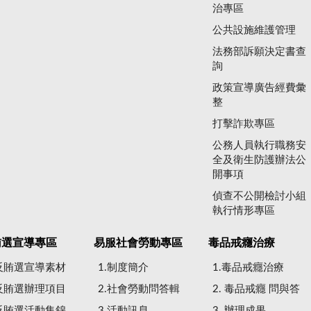
治專區
公共設施維護管理
法務部訴願決定書查
詢
政策宣導廣告經費彙
整
打擊詐欺專區
公務人員執行職務安
全及衛生防護辦法公
開事項
偵查不公開檢討小組
執行情形專區
賄選宣導專區
易服社會勞動專區
毒品戒癮治療
.反賄選宣導素材
1.制度簡介
1.毒品戒癮治療
.反賄選辦理項目
2.社會勞動問答輯
2. 毒品戒癮 問與答
.反賄選活動集錦
3.活動訊息
3. 辦理成果