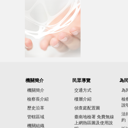
機關簡介
民眾導覽
為
機關簡介
交通方式
為
檢察長介紹
樓層介紹
檢
說
歷史沿革
偵查庭配置圖
法
管轄區域
臺南地檢署 免費無線
約
上網熱區圖及使用說
機關組織