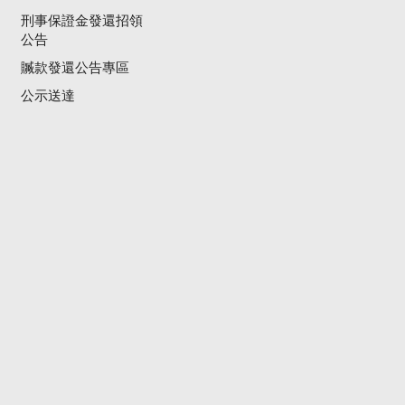
刑事保證金發還招領
公告
贓款發還公告專區
公示送達