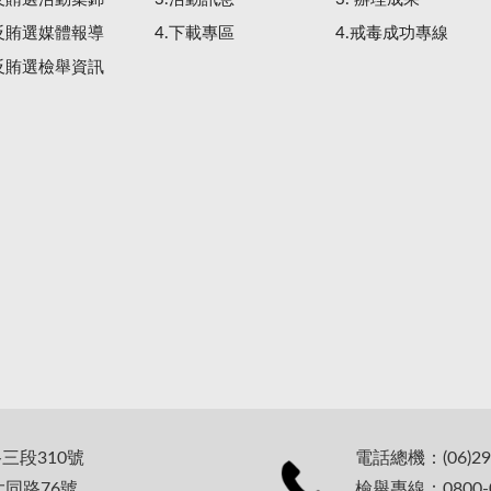
.反賄選媒體報導
4.下載專區
4.戒毒成功專線
.反賄選檢舉資訊
路三段310號
電話總機：(06)29
大同路76號
檢舉專線：0800-0