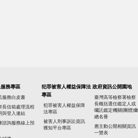
民服務專區
犯罪被害人權益保障法
政府資訊公開園地
專區
民服務白皮書
臺灣高等檢察署檢察
長概括選任鑑定人或
犯罪被害人權益保障
察長信箱處理流程
囑託鑑定機關(團體)
法專區
明與登入連結
總名冊
被害人刑事訴訟資訊
律諮詢服務線上預
應主動公開相關資訊
獲知平台專區
一覽表