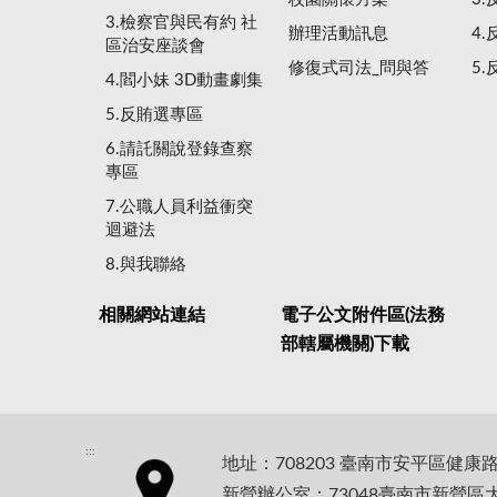
3.檢察官與民有約 社
辦理活動訊息
4
區治安座談會
修復式司法_問與答
5
4.閻小妹 3D動畫劇集
5.反賄選專區
6.請託關說登錄查察
專區
7.公職人員利益衝突
迴避法
8.與我聯絡
相關網站連結
電子公文附件區(法務
部轄屬機關)下載
:::
地址：708203 臺南市安平區健康
新營辦公室：73048臺南市新營區