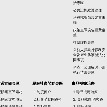
治專區
公共設施維護管理
法務部訴願決定書查
詢
政策宣導廣告經費彙
整
打擊詐欺專區
公務人員執行職務安
全及衛生防護辦法公
開事項
偵查不公開檢討小組
執行情形專區
賄選宣導專區
易服社會勞動專區
毒品戒癮治療
.反賄選宣導素材
1.制度簡介
1.毒品戒癮治療
.反賄選辦理項目
2.社會勞動問答輯
2. 毒品戒癮 問與答
.反賄選活動集錦
3.活動訊息
3. 辦理成果