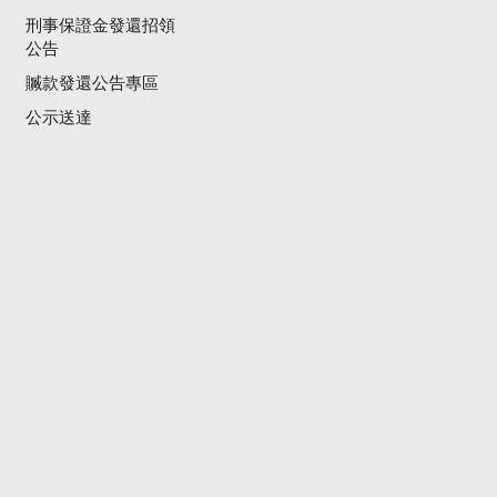
刑事保證金發還招領
公告
贓款發還公告專區
公示送達