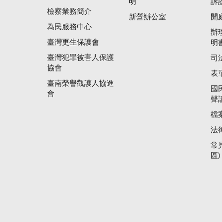
明
訴
檢察業務簡介
新營辦公室
開
為民服務中心
辦
臺灣更生保護會
明
臺灣犯罪被害人保護
司
協會
表
臺南榮譽觀護人協進
國
會
聲
檔
法
常
區)