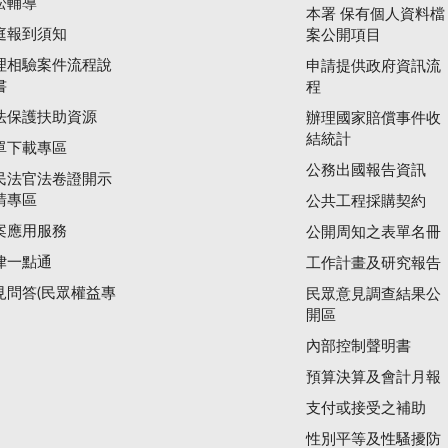
訟輔導
本署 保有個人資料檔
庭報到須知
案公開項目
理相驗案件流程說
申請提供政府資訊流
書
程
法保護扶助資源
辦理國家賠償事件收
結統計
單下載專區
公務出國報告資訊
民法官法卷證開示
請專區
公共工程採購契約
案應用服務
公開周知之表單名冊
律一點通
工作計畫及研究報告
見問答(民眾權益專
民眾意見調查結果公
開區
內部控制聲明書
預算決算及會計月報
支付或接受之補助
性別平等及性騷擾防