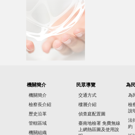
機關簡介
民眾導覽
為
機關簡介
交通方式
為
檢察長介紹
樓層介紹
檢
說
歷史沿革
偵查庭配置圖
法
管轄區域
臺南地檢署 免費無線
約
上網熱區圖及使用說
機關組織