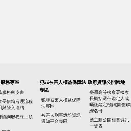
民服務專區
犯罪被害人權益保障法
政府資訊公開園地
專區
民服務白皮書
臺灣高等檢察署檢察
長概括選任鑑定人或
犯罪被害人權益保障
察長信箱處理流程
囑託鑑定機關(團體)
法專區
明與登入連結
總名冊
被害人刑事訴訟資訊
律諮詢服務線上預
應主動公開相關資訊
獲知平台專區
一覽表