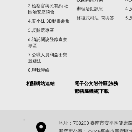
3.檢察官與民有約 社
辦理活動訊息
4
區治安座談會
修復式司法_問與答
5
4.閻小妹 3D動畫劇集
5.反賄選專區
6.請託關說登錄查察
專區
7.公職人員利益衝突
迴避法
8.與我聯絡
相關網站連結
電子公文附件區(法務
部轄屬機關)下載
:::
地址：708203 臺南市安平區健康
新營辦公室：73048臺南市新營區