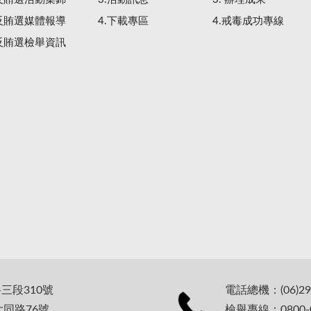
.反賄選媒體報導
4.下載專區
4.戒毒成功專線
.反賄選檢舉資訊
路三段310號
電話總機：(06)29
大同路76號
檢舉專線：0800-0