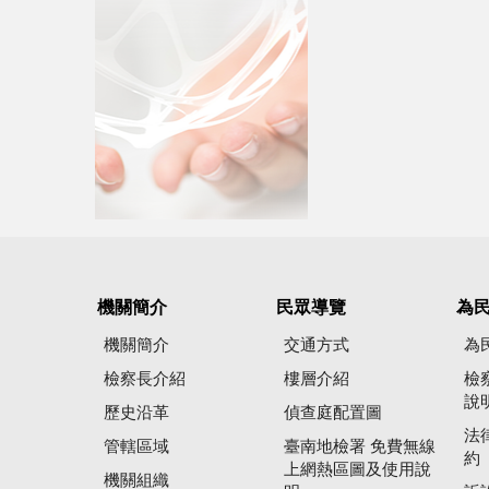
機關簡介
民眾導覽
為
機關簡介
交通方式
為
檢察長介紹
樓層介紹
檢
說
歷史沿革
偵查庭配置圖
法
管轄區域
臺南地檢署 免費無線
約
上網熱區圖及使用說
機關組織