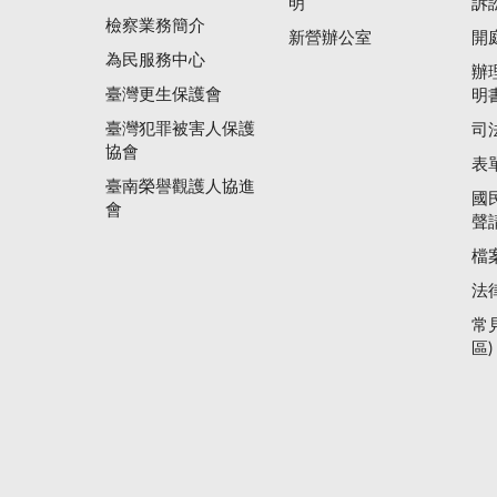
明
訴
檢察業務簡介
新營辦公室
開
為民服務中心
辦
臺灣更生保護會
明
臺灣犯罪被害人保護
司
協會
表
臺南榮譽觀護人協進
國
會
聲
檔
法
常
區)