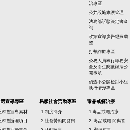
治專區
公共設施維護管理
法務部訴願決定書查
詢
政策宣導廣告經費彙
整
打擊詐欺專區
公務人員執行職務安
全及衛生防護辦法公
開事項
偵查不公開檢討小組
執行情形專區
賄選宣導專區
易服社會勞動專區
毒品戒癮治療
.反賄選宣導素材
1.制度簡介
1.毒品戒癮治療
.反賄選辦理項目
2.社會勞動問答輯
2. 毒品戒癮 問與答
.反賄選活動集錦
3.活動訊息
3. 辦理成果