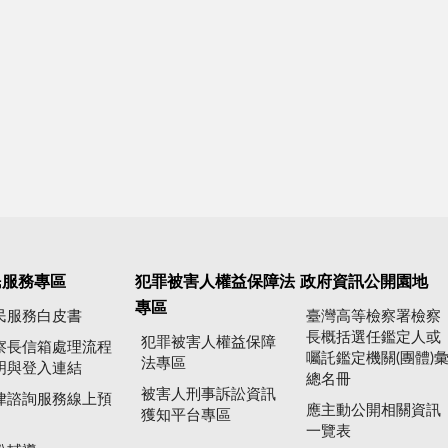
民服務專區
犯罪被害人權益保障法
政府資訊公開園地
專區
民服務白皮書
臺灣高等檢察署檢察
長概括選任鑑定人或
犯罪被害人權益保障
察長信箱處理流程
囑託鑑定機關(團體)
法專區
明與登入連結
總名冊
被害人刑事訴訟資訊
律諮詢服務線上預
應主動公開相關資訊
獲知平台專區
一覽表