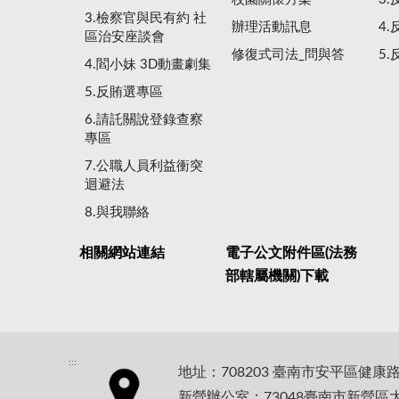
3.檢察官與民有約 社
辦理活動訊息
4
區治安座談會
修復式司法_問與答
5
4.閻小妹 3D動畫劇集
5.反賄選專區
6.請託關說登錄查察
專區
7.公職人員利益衝突
迴避法
8.與我聯絡
相關網站連結
電子公文附件區(法務
部轄屬機關)下載
:::
地址：708203 臺南市安平區健康
新營辦公室：73048臺南市新營區