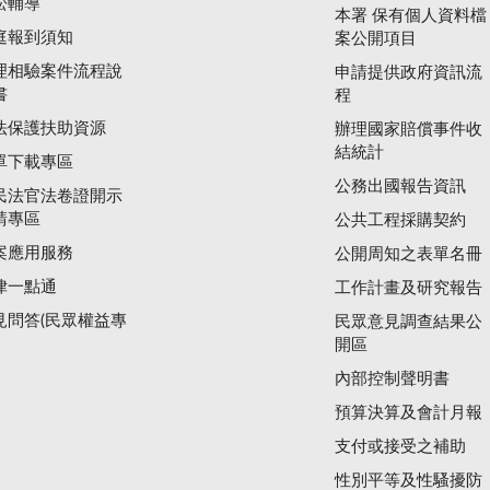
訟輔導
本署 保有個人資料檔
庭報到須知
案公開項目
理相驗案件流程說
申請提供政府資訊流
書
程
法保護扶助資源
辦理國家賠償事件收
結統計
單下載專區
公務出國報告資訊
民法官法卷證開示
請專區
公共工程採購契約
案應用服務
公開周知之表單名冊
律一點通
工作計畫及研究報告
見問答(民眾權益專
民眾意見調查結果公
開區
內部控制聲明書
預算決算及會計月報
支付或接受之補助
性別平等及性騷擾防