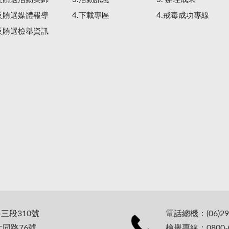
.反賄選媒體報導
4.下載專區
4.戒毒成功專線
.反賄選檢舉資訊
路三段310號
電話總機：(06)29
大同路76號
檢舉專線：0800-0