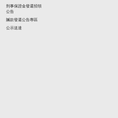
刑事保證金發還招領
公告
贓款發還公告專區
公示送達