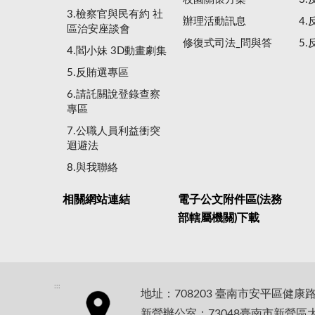
3.檢察官與民有約 社
辦理活動訊息
4
區治安座談會
修復式司法_問與答
5
4.閻小妹 3D動畫劇集
5.反賄選專區
6.請託關說登錄查察
專區
7.公職人員利益衝突
迴避法
8.與我聯絡
相關網站連結
電子公文附件區(法務
部轄屬機關)下載
:::
地址：708203 臺南市安平區健康
新營辦公室：73048臺南市新營區