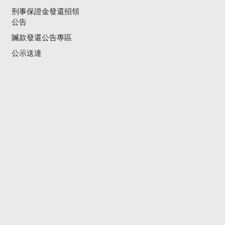
刑事保證金發還招領
公告
贓款發還公告專區
公示送達