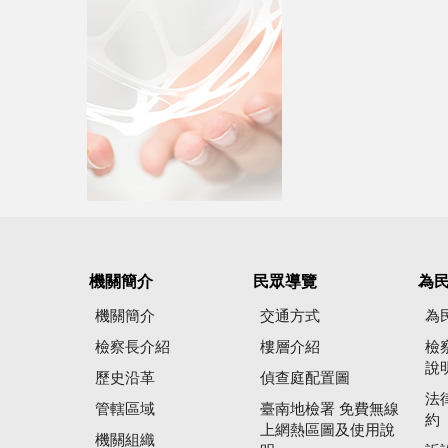
機關簡介
民眾導覽
為
機關簡介
交通方式
為
檢察長介紹
樓層介紹
檢
說
歷史沿革
偵查庭配置圖
法
管轄區域
臺南地檢署 免費無線
約
上網熱區圖及使用說
機關組織