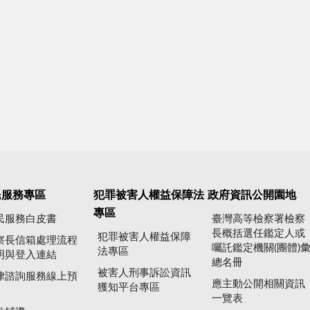
民服務專區
犯罪被害人權益保障法
政府資訊公開園地
專區
民服務白皮書
臺灣高等檢察署檢察
長概括選任鑑定人或
犯罪被害人權益保障
察長信箱處理流程
囑託鑑定機關(團體)
法專區
明與登入連結
總名冊
被害人刑事訴訟資訊
律諮詢服務線上預
應主動公開相關資訊
獲知平台專區
一覽表