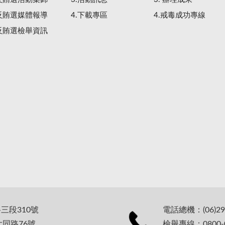
.反賄選媒體報導
4.下載專區
4.戒毒成功專線
.反賄選檢舉資訊
路三段310號
電話總機：(06)29
大同路76號
檢舉專線：0800-0