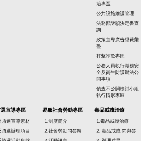
治專區
公共設施維護管理
法務部訴願決定書查
詢
政策宣導廣告經費彙
整
打擊詐欺專區
公務人員執行職務安
全及衛生防護辦法公
開事項
偵查不公開檢討小組
執行情形專區
賄選宣導專區
易服社會勞動專區
毒品戒癮治療
.反賄選宣導素材
1.制度簡介
1.毒品戒癮治療
.反賄選辦理項目
2.社會勞動問答輯
2. 毒品戒癮 問與答
.反賄選活動集錦
3.活動訊息
3. 辦理成果