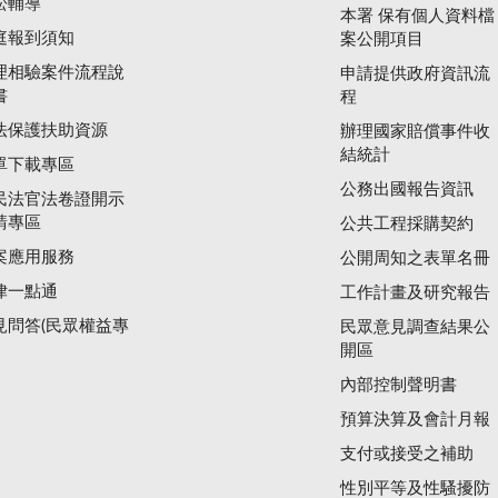
訟輔導
本署 保有個人資料檔
庭報到須知
案公開項目
理相驗案件流程說
申請提供政府資訊流
書
程
法保護扶助資源
辦理國家賠償事件收
結統計
單下載專區
公務出國報告資訊
民法官法卷證開示
請專區
公共工程採購契約
案應用服務
公開周知之表單名冊
律一點通
工作計畫及研究報告
見問答(民眾權益專
民眾意見調查結果公
開區
內部控制聲明書
預算決算及會計月報
支付或接受之補助
性別平等及性騷擾防