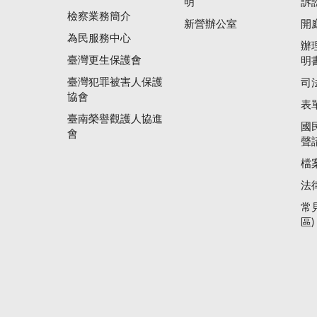
明
訴
檢察業務簡介
新營辦公室
開
為民服務中心
辦
臺灣更生保護會
明
臺灣犯罪被害人保護
司
協會
表
臺南榮譽觀護人協進
國
會
聲
檔
法
常
區)