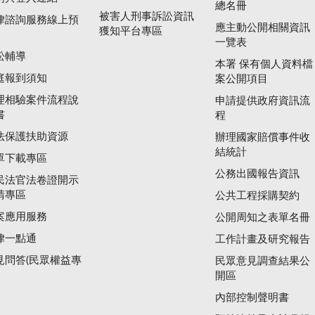
總名冊
被害人刑事訴訟資訊
律諮詢服務線上預
應主動公開相關資訊
獲知平台專區
一覽表
訟輔導
本署 保有個人資料檔
庭報到須知
案公開項目
理相驗案件流程說
申請提供政府資訊流
書
程
法保護扶助資源
辦理國家賠償事件收
結統計
單下載專區
公務出國報告資訊
民法官法卷證開示
請專區
公共工程採購契約
案應用服務
公開周知之表單名冊
律一點通
工作計畫及研究報告
見問答(民眾權益專
民眾意見調查結果公
開區
內部控制聲明書