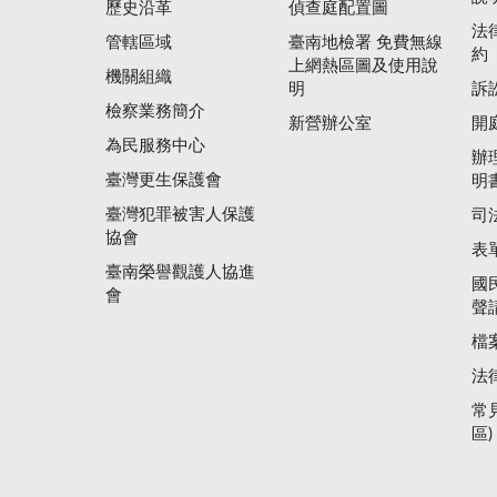
歷史沿革
偵查庭配置圖
法
管轄區域
臺南地檢署 免費無線
約
上網熱區圖及使用說
機關組織
明
訴
檢察業務簡介
新營辦公室
開
為民服務中心
辦
臺灣更生保護會
明
臺灣犯罪被害人保護
司
協會
表
臺南榮譽觀護人協進
國
會
聲
檔
法
常
區)