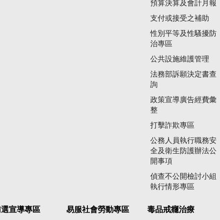
預算決算及會計月報
支付或接受之補助
性別平等及性騷擾防
治專區
公共設施維護管理
法務部訴願決定書查
詢
政策宣導廣告經費彙
整
打擊詐欺專區
公務人員執行職務安
全及衛生防護辦法公
開事項
偵查不公開檢討小組
執行情形專區
賄選宣導專區
易服社會勞動專區
毒品戒癮治療