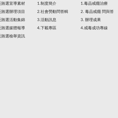
.反賄選宣導素材
1.制度簡介
1.毒品戒癮治療
.反賄選辦理項目
2.社會勞動問答輯
2. 毒品戒癮 問與答
.反賄選活動集錦
3.活動訊息
3. 辦理成果
.反賄選媒體報導
4.下載專區
4.戒毒成功專線
.反賄選檢舉資訊