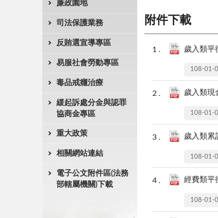
廉政園地
附件下載
司法保護業務
反賄選宣導專區
歲入類平衡
易服社會勞動專區
108-01-
毒品戒癮治療
歲入類現金
緩起訴處分金與認罪
108-01-
協商金專區
重大政策
歲入類累計
相關網站連結
108-01-
電子公文附件區(法務
經費類平衡
部轄屬機關)下載
108-01-