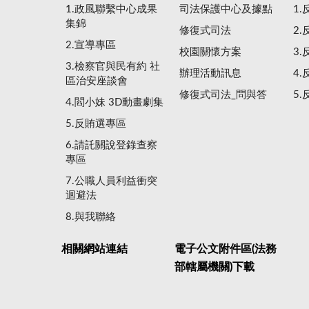
1.政風聯繫中心成果
司法保護中心及據點
1
集錦
修復式司法
2
2.宣導專區
校園關懷方案
3
3.檢察官與民有約 社
辦理活動訊息
4
區治安座談會
修復式司法_問與答
5
4.閻小妹 3D動畫劇集
5.反賄選專區
6.請託關說登錄查察
專區
7.公職人員利益衝突
迴避法
8.與我聯絡
相關網站連結
電子公文附件區(法務
部轄屬機關)下載