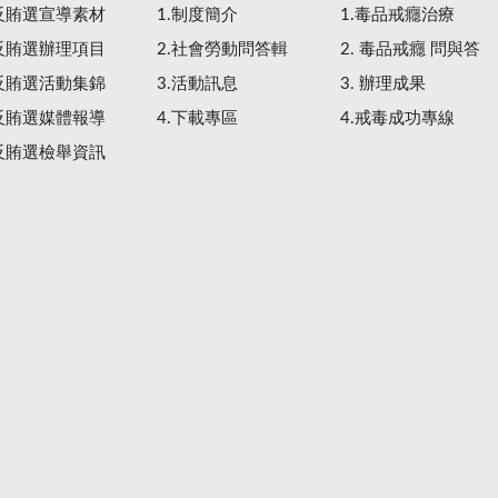
.反賄選宣導素材
1.制度簡介
1.毒品戒癮治療
.反賄選辦理項目
2.社會勞動問答輯
2. 毒品戒癮 問與答
.反賄選活動集錦
3.活動訊息
3. 辦理成果
.反賄選媒體報導
4.下載專區
4.戒毒成功專線
.反賄選檢舉資訊