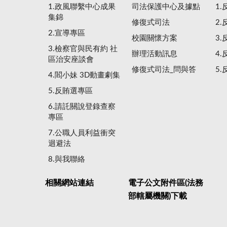
1.政風聯繫中心成果
司法保護中心及據點
1
集錦
修復式司法
2
2.宣導專區
校園關懷方案
3
3.檢察官與民有約 社
辦理活動訊息
4
區治安座談會
修復式司法_問與答
5
4.閻小妹 3D動畫劇集
5.反賄選專區
6.請託關說登錄查察
專區
7.公職人員利益衝突
迴避法
8.與我聯絡
相關網站連結
電子公文附件區(法務
部轄屬機關)下載