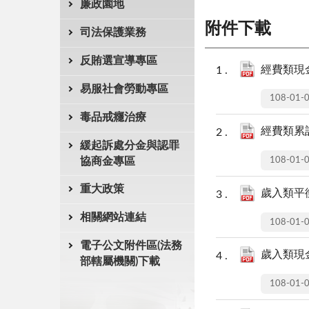
廉政園地
附件下載
司法保護業務
反賄選宣導專區
經費類現金
易服社會勞動專區
108-01-
毒品戒癮治療
經費類累計
緩起訴處分金與認罪
108-01-
協商金專區
重大政策
歲入類平衡
相關網站連結
108-01-
電子公文附件區(法務
歲入類現金
部轄屬機關)下載
108-01-