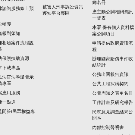
總名冊
被害人刑事訴訟資訊
律諮詢服務線上預
應主動公開相關資訊
獲知平台專區
一覽表
訟輔導
本署 保有個人資料檔
庭報到須知
案公開項目
理相驗案件流程說
申請提供政府資訊流
書
程
法保護扶助資源
辦理國家賠償事件收
結統計
單下載專區
公務出國報告資訊
民法官法卷證開示
請專區
公共工程採購契約
案應用服務
公開周知之表單名冊
律一點通
工作計畫及研究報告
見問答(民眾權益專
民眾意見調查結果公
開區
內部控制聲明書