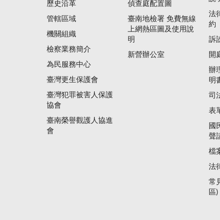
歷史沿革
偵查庭配置圖
法
管轄區域
臺南地檢署 免費無線
約
上網熱區圖及使用說
機關組織
明
訴
檢察業務簡介
新營辦公室
開
為民服務中心
辦
臺灣更生保護會
明
臺灣犯罪被害人保護
司
協會
表
臺南榮譽觀護人協進
國
會
聲
檔
法
常
區)