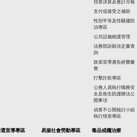
預算決算及會計月報
支付或接受之補助
性別平等及性騷擾防
治專區
公共設施維護管理
法務部訴願決定書查
詢
政策宣導廣告經費彙
整
打擊詐欺專區
公務人員執行職務安
全及衛生防護辦法公
開事項
偵查不公開檢討小組
執行情形專區
賄選宣導專區
易服社會勞動專區
毒品戒癮治療