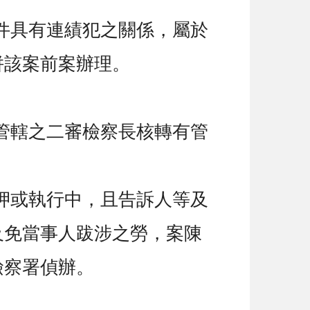
件具有連績犯之關係，屬於
併該案前案辦理。
管轄之二審檢察長核轉有管
押或執行中，且告訴人等及
及免當事人跋涉之勞，案陳
檢察署偵辦。