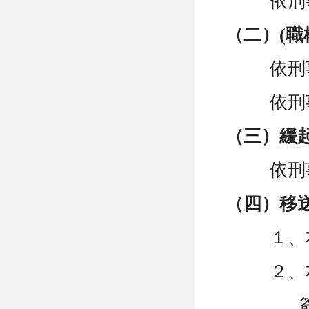
依刑
（二）
(
職
依刑
依刑
（三）緩
依刑
（四）移
１、
２、