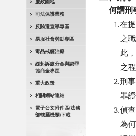
廉政園地
何謂刑
司法保護業務
1.
在提
反賄選宣導專區
之
易服社會勞動專區
此
毒品戒癮治療
緩起訴處分金與認罪
之
協商金專區
2.
刑事
重大政策
罪
相關網站連結
電子公文附件區(法務
3.
偵查
部轄屬機關)下載
為