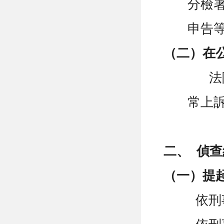
分檢
申告
（二）在
法
常上
二、
偵查
（一）提
依刑