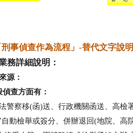
「刑事偵查作為流程」-替代文字說明及
業務詳細說明：
來源：
般偵查方面有：
法警察移
(
函
)
送、行政機關函送、高檢
官自動檢舉或簽分、併辦退回
(
地院、高