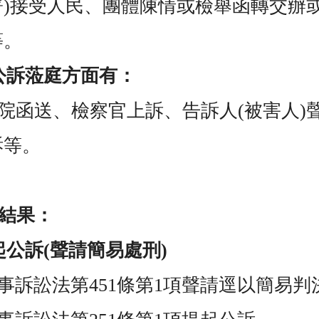
署
)
接受人民、團體陳情或檢舉函轉交辦
等。
公訴蒞庭方面有：
院函送、檢察官上訴、告訴人
(
被害人
)
訴等。
結果：
起公訴
(
聲請簡易處刑
)
事訴訟法第
451
條第
1
項聲請逕以簡易判