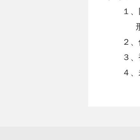
１、
２、
３、
４、