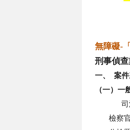
無障礙-
刑事偵查
一、
案件
（一）一
司
檢察