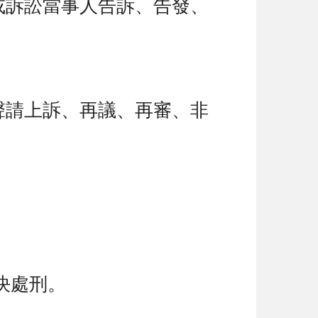
或訴訟當事人告訴、告發、
聲請上訴、再議、再審、非
決處刑。