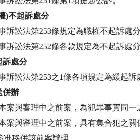
事訴訟法第
251
條第
1
項提起公訴。
權
)
不起訴處分
事訴訟法第
253
條規定為職權不起訴處
事訴訟法第
252
條各款規定為不起訴處
起訴處分
事訴訟法第
253
之
1
條各項規定為緩起訴
送併辦
本案與審理中之前案，為犯罪事實同一
本案與審理中之前案，具有集合犯之關
簽准移併該前案辦理。