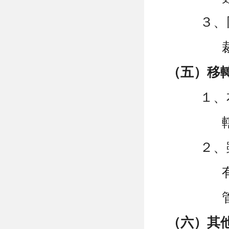
３、
（五）移
１、
２、
（六）其