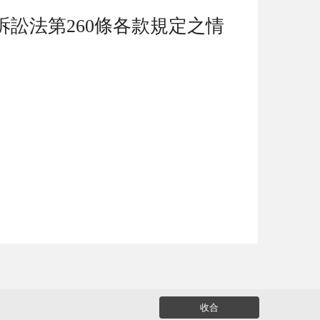
訴訟法第
260
條各款規定之情
收合