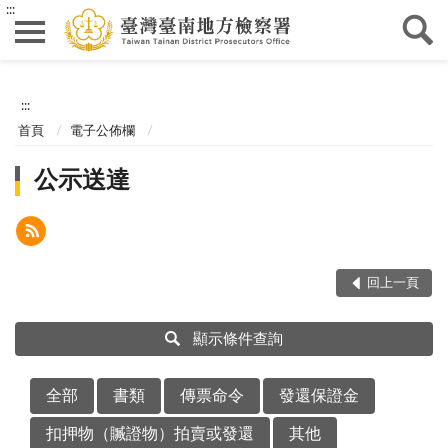
:::
:::
首頁
電子公佈欄
公示送達
回上一頁
顯示條件查詢
全部
書類
傳票命令
發還保證金
扣押物（贓證物）拍賣或發還
其他